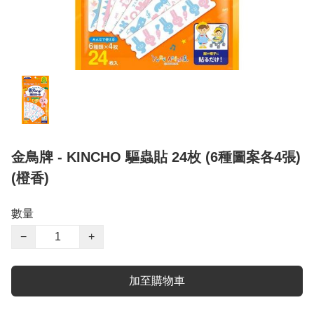
金鳥牌 - KINCHO 驅蟲貼 24枚 (6種圖案各4張)
(橙香)
數量
−
+
加至購物車