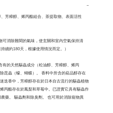
−
醇、芳樟醇、烯丙酯組合、茶提取物、表面活性
物可消除難聞的氣味，使玄關和室內空氣保持清
果持續約180天，根據使用情況而定。）

含有的天然驅蟲成分（松油醇、芳樟醇、烯丙
除昆蟲（蠓、蝴蝶）。 香料中所含的萜品醇存在
迷迭香中，芳樟醇存在於日本自古流行的驅蟲植物
烯丙酯存在於鳳梨和草莓中。已證實它具有驅蟲作
用農藥。 驅蟲劑和除臭劑。 也可用於消除寵物異