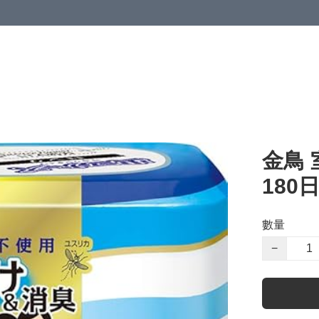
金鳥
180日
數量
−