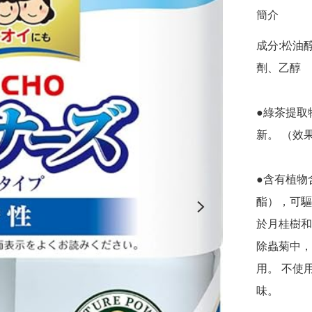
簡介
成分:松油
劑、乙醇

●綠茶提取
新。 （效
●含有植物
酯），可驅
於月桂樹和
除蟲菊中，
用。 不使
味。