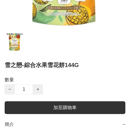
雪之戀-綜合水果雪花餅144G
數量
−
+
加至購物車
簡介
−