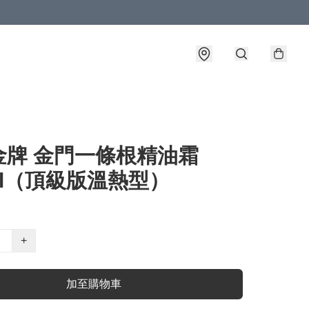
金牌 金門一條根精油霜
ml（頂級版溫熱型）
+
加至購物車