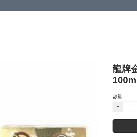
龍牌
100
數量
−