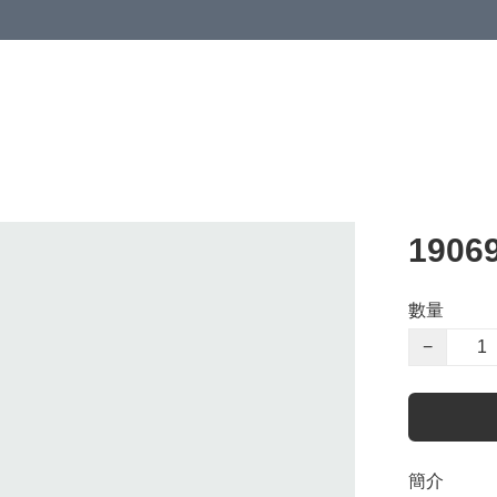
1906
數量
−
簡介