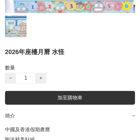
2026年座檯月曆 水怪
數量
−
+
加至購物車
簡介
−
中國及香港假期農曆

附送精美貼紙