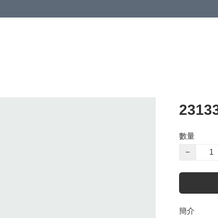
2313
數量
−
簡介