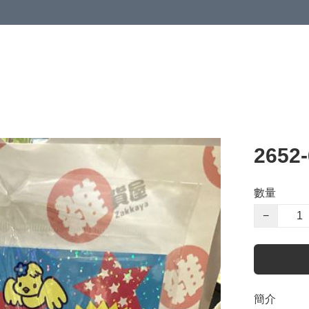
2652
數量
−
簡介