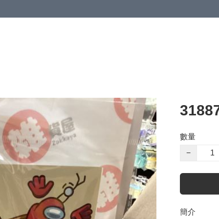
318
數量
−
簡介