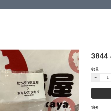
384
數量
−
簡介