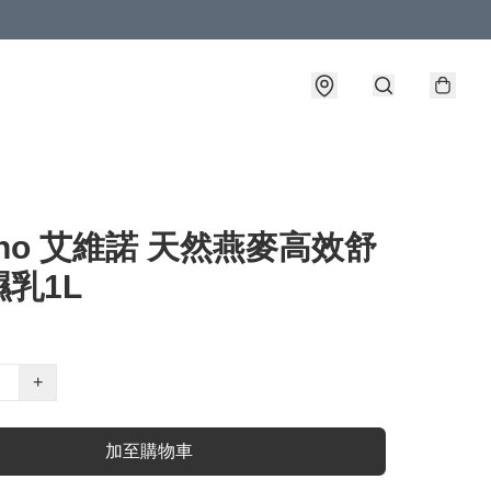
eno 艾維諾 天然燕麥高效舒
乳1L
+
加至購物車