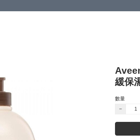
Ave
緩保濕
數量
−