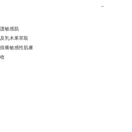
−
護敏感肌

及乳木果萃取

痕癢敏感性肌膚
