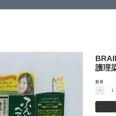
BRA
護理染
數量
−