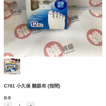
C781 小久保 雞眼布 (指間)
數量
−
+