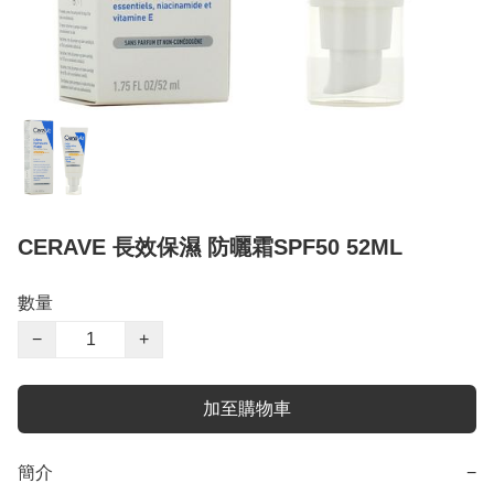
CERAVE 長效保濕 防曬霜SPF50 52ML
數量
−
+
加至購物車
簡介
−