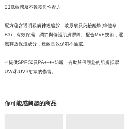
👍🏻低敏感及不致粉刺性配方

配方蘊含透明親膚神經醯胺、玻尿酸及菸鹼醯胺(維他命
B3)，有效保濕、調節與修護肌膚屏障。配合MVE技術，逐
層釋放保濕成分，達致長效保濕不油膩。

✅提供SPF 50及PA++++防曬，有助於保護您的肌膚抵禦
UVA和UVB射線的傷害。
你可能感興趣的商品