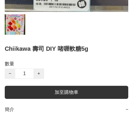
Chiikawa 壽司 DIY 啫喱軟糖5g
數量
−
+
加至購物車
簡介
−