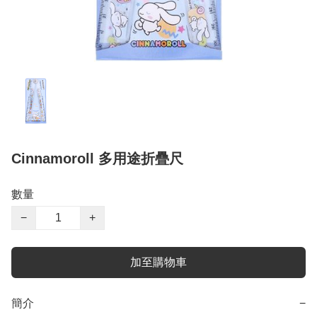
Cinnamoroll 多用途折疊尺
數量
−
+
加至購物車
簡介
−