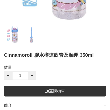
Cinnamoroll 膠水樽連飲管及頸繩 350ml
數量
−
+
加至購物車
簡介
−