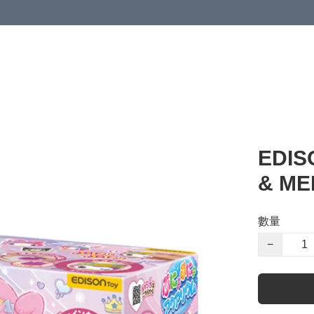
EDI
& ME
數量
−