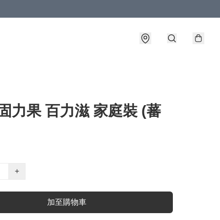
co固力果 百力滋 家庭裝 (蕃
+
加至購物車