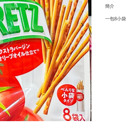
簡介
一包8小袋