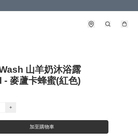
t Wash 山羊奶沐浴露
ml - 麥蘆卡蜂蜜(紅色)
+
加至購物車