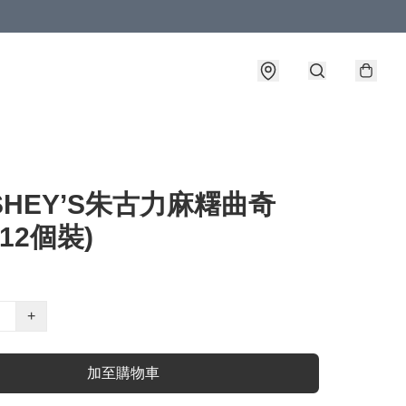
SHEY’S朱古力麻糬曲奇
(12個裝)
+
加至購物車