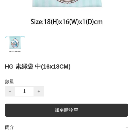
HG 索繩袋 中(16x18CM)
數量
−
+
加至購物車
簡介
−