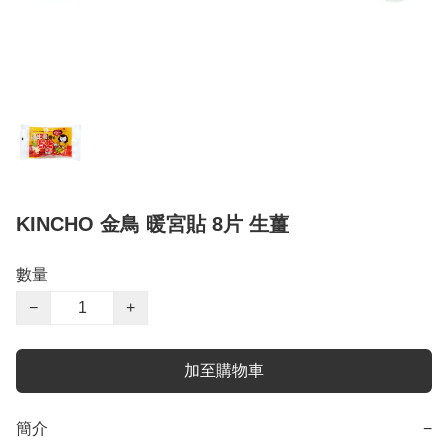
KINCHO 金鳥 暖宮貼 8片 生薑
數量
−
+
加至購物車
簡介
−