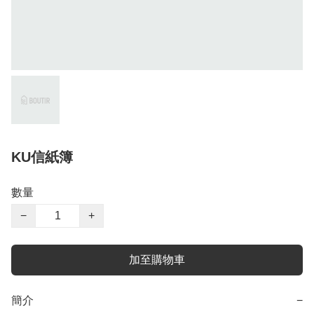
KU信紙簿
數量
−
+
加至購物車
簡介
−