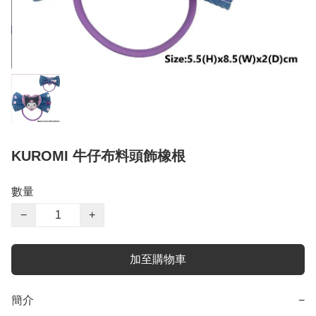
KUROMI 牛仔布料頭飾橡根
數量
−
+
加至購物車
簡介
−