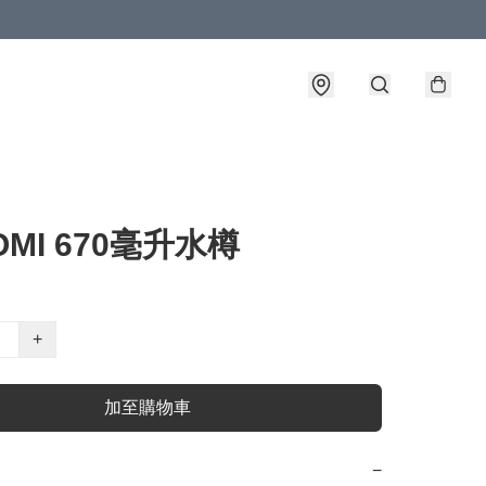
OMI 670毫升水樽
+
加至購物車
−