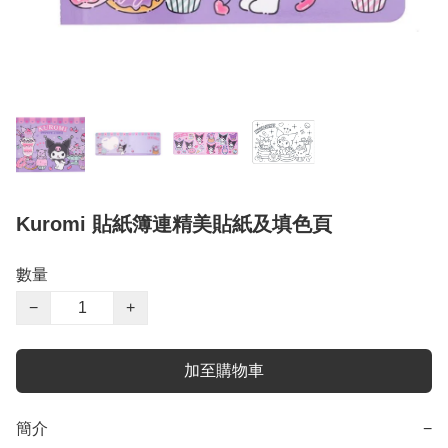
Kuromi 貼紙簿連精美貼紙及填色頁
數量
−
+
加至購物車
簡介
−