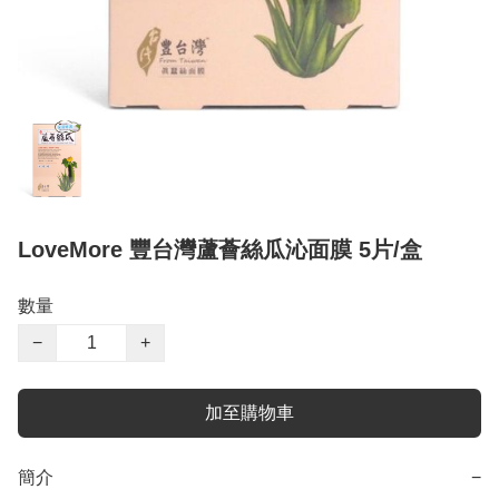
LoveMore 豐台灣蘆薈絲瓜沁面膜 5片/盒
數量
−
+
加至購物車
簡介
−