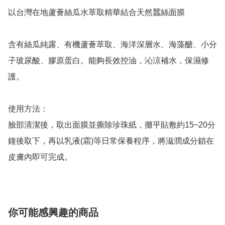
以台灣在地蘆薈絲瓜水萃取精華結合天然蠶絲面膜

含有絲瓜純露、有機蘆薈萃取、海洋深層水、海藻醣、小分
子玻尿酸、膠原蛋白。能夠長效控油，沁涼補水，保濕修
護。

使用方法：

臉部清潔後，取出面膜並撕除珍珠紙，攤平貼敷約15~20分
鐘後取下，再以乳液(霜)等日常保養程序，將滋潤成分鎖在
皮膚內即可完成。
你可能感興趣的商品