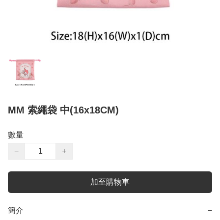
MM 索繩袋 中(16x18CM)
數量
−
+
加至購物車
簡介
−