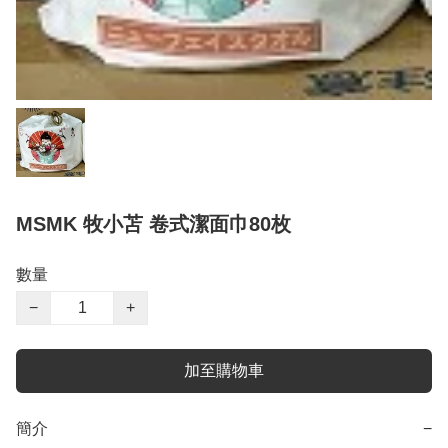
MSMK 牧小苫 卷式潔面巾80枚
數量
−
+
加至購物車
簡介
−