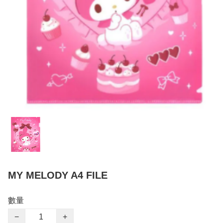
MY MELODY A4 FILE
數量
−
+