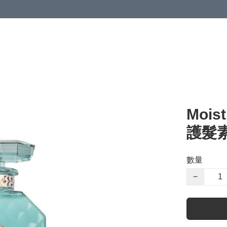
Moi
護髮素
數量
−