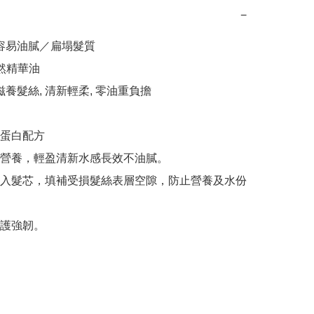
−
 容易油膩／扁塌髮質

然精華油

滋養髮絲, 清新輕柔, 零油重負擔

蛋白配方

營養，輕盈清新水感長效不油膩。

入髮芯，填補受損髮絲表層空隙，防止營養及水份
護強韌。