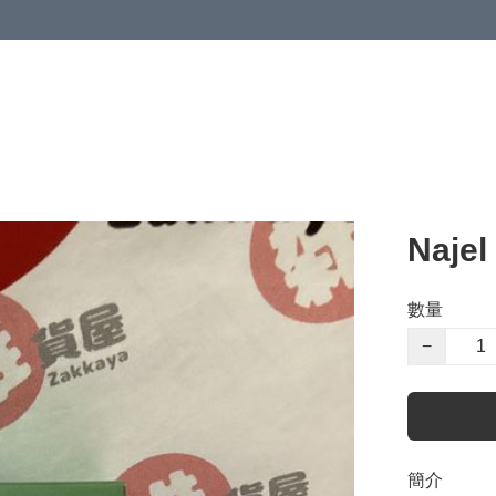
Naje
數量
−
簡介