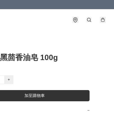
l 黑茴香油皂 100g
+
加至購物車
−