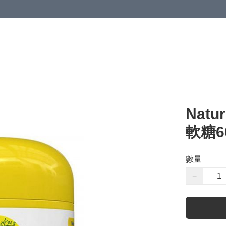
Nat
軟糖6
數量
−