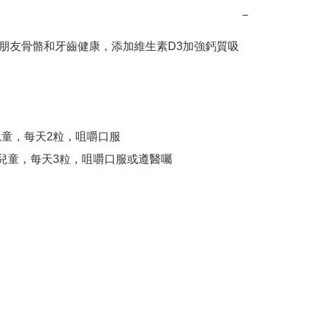
−
️幫助小朋友骨骼和牙齒健康，添加維生素D3加強鈣質吸
兒童，每天2粒，咀嚼口服

歲兒童，每天3粒，咀嚼口服或遵醫囑