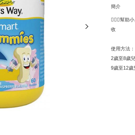
簡介
💁🏻‍♀
收

使用方法：

2歲至8歲
9歲至12