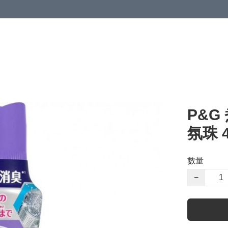
P&
氛珠 
數量
−