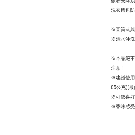
徹底去除頑
洗衣槽也防
※直筒式與
※清水沖洗
※本品絕不
注意！

※建議使用
85公克)(最
※可依喜好
※香味感受