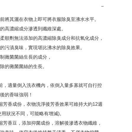
−
前將其灑在衣物上即可將衣服除臭至沸水水平。

的高濃縮成分滲透到纖維深處。

柔順劑無法添加的高濃縮除臭成分和抗氧化成分，

的污漬臭味，實現堪比沸水的除臭效果。

制黴菌菌絲生長的成分，

除的黴菌菌絲的生長。

前，適量倒入洗衣機內，依倒入量多寡就可自行控
後的香味強弱！

縮芳香成份，衣物洗淨後芳香效果可維持大約12週
使用狀況不同，可能略有增減)。

縮芳香豆，添加抑菌成份，溶解後滲透衣物纖維，