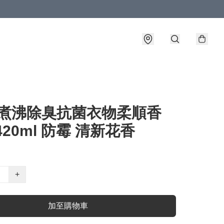
G 煮沸除臭抗菌衣物柔順香
420ml 防霉 清新花香
+
加至購物車