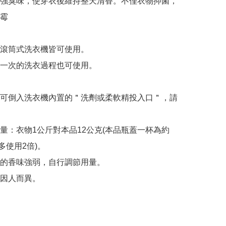
強臭味，使穿衣後維持整天清香。不僅衣物抑菌，
霉

滾筒式洗衣機皆可使用。

一次的洗衣過程也可使用。

可倒入洗衣機內置的＂洗劑或柔軟精投入口＂，請
量：衣物1公斤對本品12公克(本品瓶蓋一杯為約
多使用2倍)。

的香味強弱，自行調節用量。

因人而異。