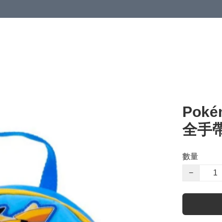
Pok
全手
數量
−