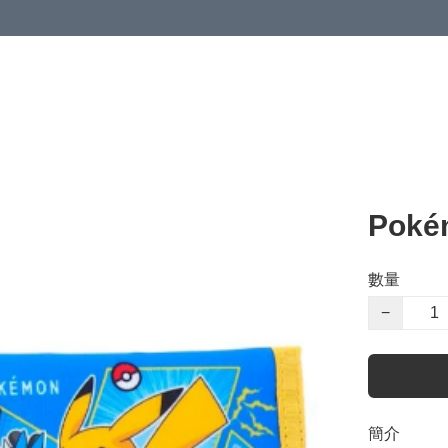
Pok
數量
−
簡介