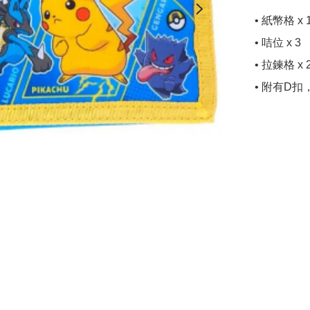
• 紙幣格 x 1
• 咭位 x 3

• 拉鍊格 x 2
• 附有D