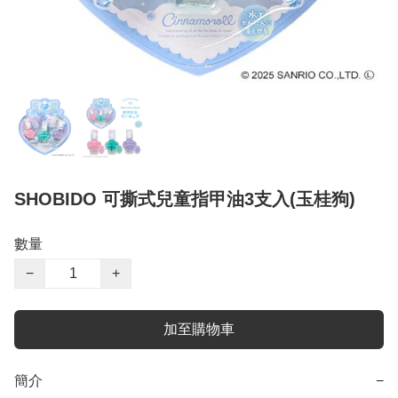
SHOBIDO 可撕式兒童指甲油3支入(玉桂狗)
數量
−
+
加至購物車
簡介
−