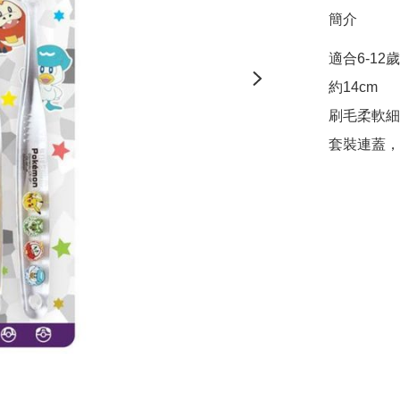
簡介
適合6-12
約14cm

刷毛柔軟細
套裝連蓋，