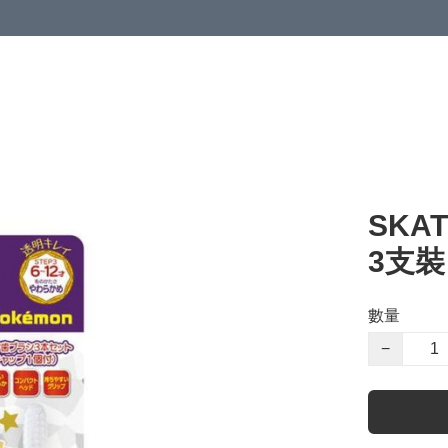
SKA
3支裝
數量
−