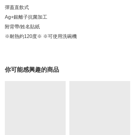
彈蓋直飲式

Ag+銀離子抗菌加工

附背帶/姓名貼紙

※耐熱約120度※ ※可使用洗碗機
你可能感興趣的商品