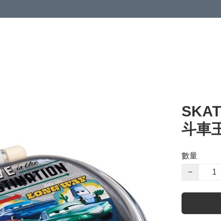
SKA
斗車王
數量
−