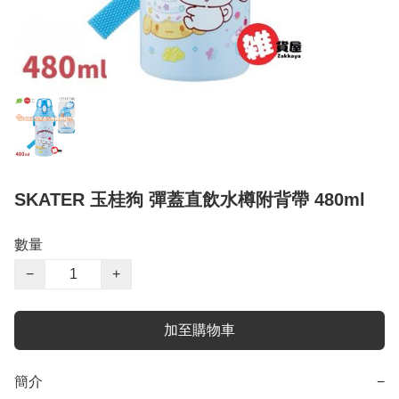
SKATER 玉桂狗 彈蓋直飲水樽附背帶 480ml
數量
−
+
加至購物車
簡介
−