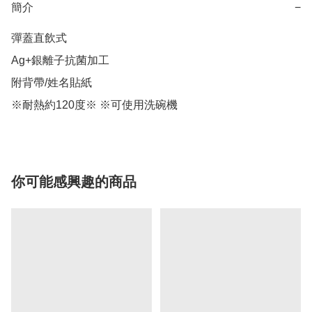
簡介
−
彈蓋直飲式

Ag+銀離子抗菌加工

附背帶/姓名貼紙

※耐熱約120度※ ※可使用洗碗機
你可能感興趣的商品