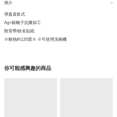
簡介
−
彈蓋直飲式

Ag+銀離子抗菌加工

附背帶/姓名貼紙

※耐熱約120度※ ※可使用洗碗機
你可能感興趣的商品