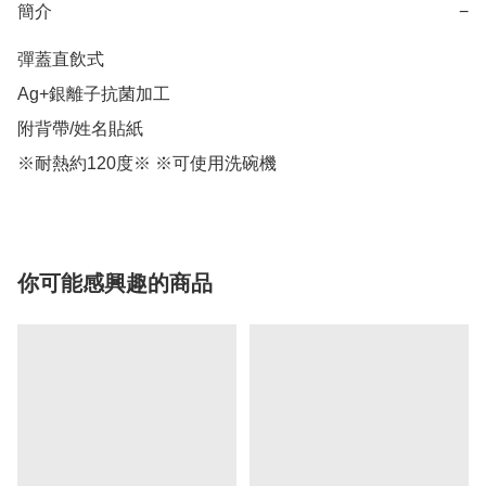
簡介
−
彈蓋直飲式

Ag+銀離子抗菌加工

附背帶/姓名貼紙

※耐熱約120度※ ※可使用洗碗機
你可能感興趣的商品