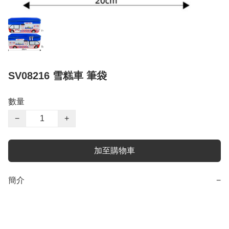
SV08216 雪糕車 筆袋
數量
−
+
加至購物車
簡介
−