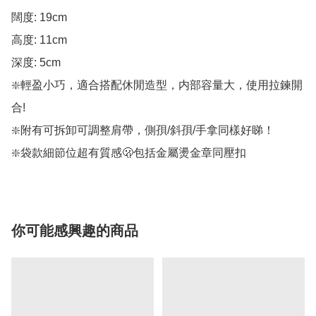
闊度: 19cm

高度: 11cm

深度: 5cm

❇️輕盈小巧，適合搭配休閒造型，内部容量大，使用拉鍊開
合!

❇️附有可拆卸可調整肩帶，側孭/斜孭/手拿同樣好睇！

❇️袋款細節位超有質感🫢包括金屬燙金章同壓扣
你可能感興趣的商品