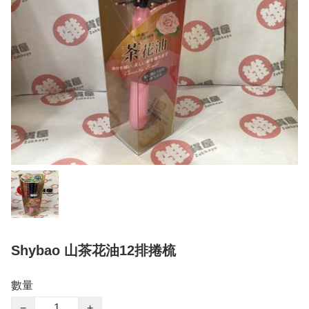
Shybao 山茶花油12排捲梳
數量
−
+