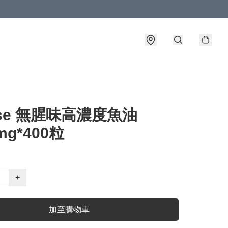
sse 無腥味高濃度魚油
mg*400粒
+
加至購物車