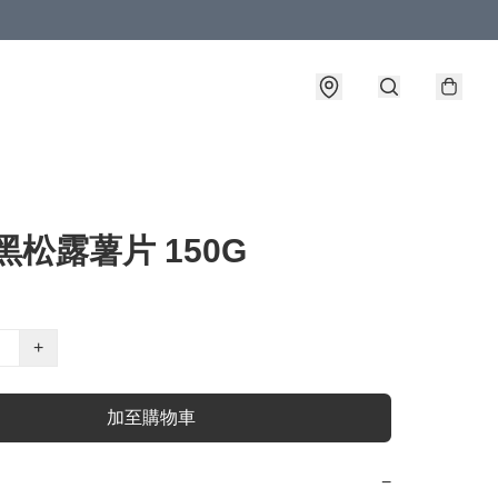
 黑松露薯片 150G
+
加至購物車
−